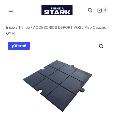
Saltar
al
0
contenido
Inicio
/
Tienda
/
ACCESORIOS DEPORTIVOS
/
Piso Caucho
GYM
¡Oferta!