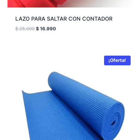
LAZO PARA SALTAR CON CONTADOR
El
El
$
25.000
$
16.990
precio
precio
original
actual
era:
es:
$ 25.000.
$ 16.990.
¡Oferta!