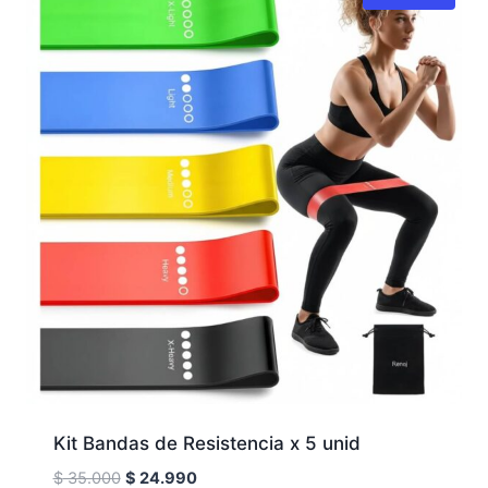
Kit Bandas de Resistencia x 5 unid
El
El
$
35.000
$
24.990