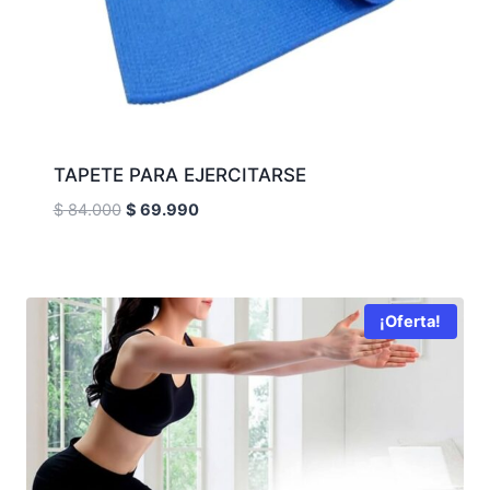
TAPETE PARA EJERCITARSE
El
El
$
84.000
$
69.990
precio
precio
original
actual
era:
es:
$ 84.000.
$ 69.990.
¡Oferta!