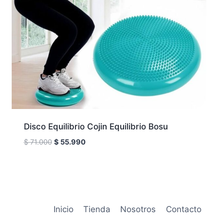
Disco Equilibrio Cojin Equilibrio Bosu
El
El
$
71.000
$
55.990
precio
precio
original
actual
era:
es:
$ 71.000.
$ 55.990.
Inicio
Tienda
Nosotros
Contacto