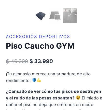
ACCESORIOS DEPORTIVOS
Piso Caucho GYM
El
El
$
40.000
$
33.990
precio
precio
¡Tu gimnasio merece una armadura de alto
original
actual
rendimiento!
era:
es:
¿Cansado de ver cómo tus pisos se destruyen
$ 40.000.
$ 33.990.
y el ruido de las pesas espantan?
El miedo a
dañar el piso no deja que entrenes en modo