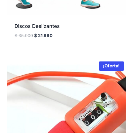
Discos Deslizantes
El
El
$
35.000
$
21.990
precio
precio
original
actual
era:
es:
$ 35.000.
$ 21.990.
¡Oferta!