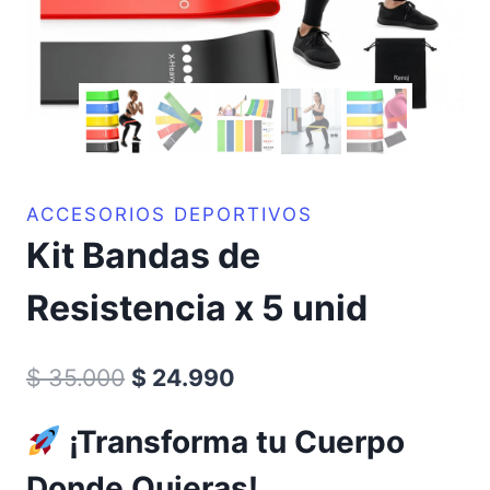
ACCESORIOS DEPORTIVOS
Kit Bandas de
Resistencia x 5 unid
El
El
$
35.000
$
24.990
precio
precio
¡Transforma tu Cuerpo
original
actual
Donde Quieras!
era:
es: