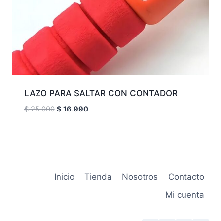
LAZO PARA SALTAR CON CONTADOR
El
El
$
25.000
$
16.990
precio
precio
original
actual
era:
es:
$ 25.000.
$ 16.990.
Inicio
Tienda
Nosotros
Contacto
Mi cuenta