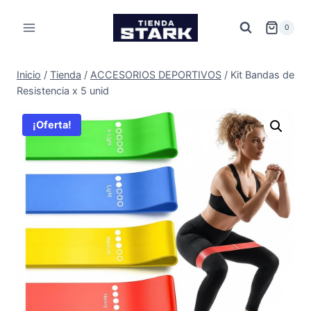
Saltar
al
0
contenido
Inicio
/
Tienda
/
ACCESORIOS DEPORTIVOS
/
Kit Bandas de
Resistencia x 5 unid
¡Oferta!