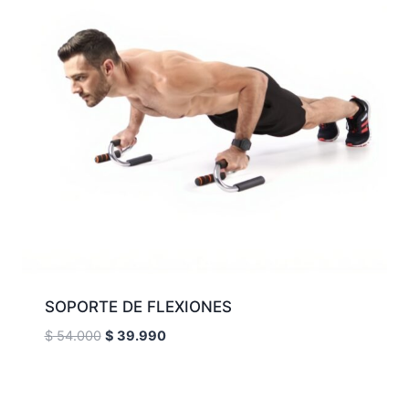
SOPORTE DE FLEXIONES
El
El
$
54.000
$
39.990
precio
precio
original
actual
era:
es: