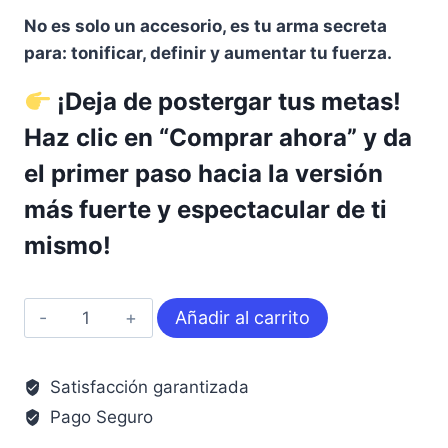
No es solo un accesorio, es tu arma secreta
para: tonificar, definir y aumentar tu fuerza.
¡Deja de postergar tus metas!
Haz clic en “Comprar ahora” y da
el primer paso hacia la versión
más fuerte y espectacular de ti
mismo!
Kit
Añadir al carrito
Bandas
de
Satisfacción garantizada
Resistencia
Pago Seguro
x
5